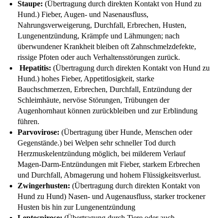
Staupe:
(Übertragung durch direkten Kontakt von Hund zu
Hund.) Fieber, Augen- und Nasenausfluss,
Nahrungsverweigerung, Durchfall, Erbrechen, Husten,
Lungenentzündung, Krämpfe und Lähmungen; nach
überwundener Krankheit bleiben oft Zahnschmelzdefekte,
rissige Pfoten oder auch Verhaltensstörungen zurück.
Hepatitis:
(Übertragung durch direkten Kontakt von Hund zu
Hund.) hohes Fieber, Appetitlosigkeit, starke
Bauchschmerzen, Erbrechen, Durchfall, Entzündung der
Schleimhäute, nervöse Störungen, Trübungen der
Augenhornhaut können zurückbleiben und zur Erblindung
führen.
Parvovirose:
(Übertragung über Hunde, Menschen oder
Gegenstände.) bei Welpen sehr schneller Tod durch
Herzmuskelentzündung möglich, bei milderem Verlauf
Magen-Darm-Entzündungen mit Fieber, starkem Erbrechen
und Durchfall, Abmagerung und hohem Flüssigkeitsverlust.
Zwingerhusten:
(Übertragung durch direkten Kontakt von
Hund zu Hund) Nasen- und Augenausfluss, starker trockener
Husten bis hin zur Lungenentzündung
Leptospirose:
(Übertragung durch Tiere oder auch